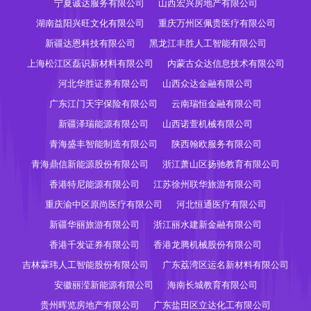
宁夏诚达服务有限公司
山西宏兴房地产有限公司
湖南益阳兴旺文化有限公司
重庆万州区佩贵医疗有限公司
新疆达恩科技有限公司
黑龙江丰胜人工智能有限公司
上海松江区磊识新材料有限公司
内蒙古众达信息技术有限公司
河北华胜证券有限公司
山西众达金融有限公司
广东江门天宇保险有限公司
云南瑞恒金融有限公司
新疆泽瑞能源有限公司
山西诺萱机械有限公司
青海盛丰智能制造有限公司
陕西翰欧服务有限公司
青海鼎信新能源股份有限公司
浙江萧山区扬驰教育有限公司
香港特尼能源有限公司
江苏徐州联华旅游有限公司
重庆渝中区原尚医疗有限公司
河北恒通医疗有限公司
新疆华丽旅游有限公司
浙江丽水建新金融有限公司
香港千发证券有限公司
香港龙腾机械股份有限公司
吉林霖玮人工智能股份有限公司
广东荔湾区运名新材料有限公司
安徽丽滢新能源有限公司
海南长城教育有限公司
贵州晖览房地产有限公司
广东盐田区立达化工有限公司