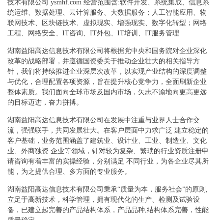
技术有限公司 ysmhf.com 经营范围含:软件开发、系统集成、信息系
统运维、数据处理、云计算服务、大数据服务；人工智能应用、物
联网技术、区块链技术、虚拟现实、增强现实、数字化转型；网络
工程、网络安全、IT咨询、IT外包、IT培训、IT服务管理
湖南益阳高达信息技术有限公司将根据党中央和国务院对企业深化
改革的战略部署，并遵循国资委关于推动企业壮大的相关指导方
针，我们将持续推进企业深层次改革，以实现产业结构的深度调整
与优化，合理配置各项资源，旨在提升核心竞争力，全面刷新企业
整体素质。我们面向全球市场及国内市场，矢志不渝地向更高更远
的目标迈进，奋力拼搏。
湖南益阳高达信息技术有限公司在发展中注重与业界人士合作交
流，强强联手，共同发展壮大。在客户层面中力求广泛 建立稳定的
客户基础，业务范围涵盖了建筑业、设计业、工业、制造业、文化
业、外商独资 企业等领域，针对较为复杂、繁琐的行业资质注册申
请咨询有着丰富的实操经验，分别满足 不同行业，为各企业尽其所
能，为之提供合理、多方面的专业服务。
湖南益阳高达信息技术有限公司秉承“质量为本，服务社会”的原则,
立足于高新技术，科学管理，拥有现代化的生产、检测及试验设
备，已建立起完善的产品结构体系，产品品种,结构体系完善，性能